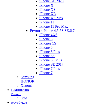
iPhone SE 2020
iPhone X
iPhone XS
iPhone XR
iPhone XS Max
iPhone 11
iPhone 11 Pro Max
Ремонт iPhone 4,5,5S,SE,6,7
iPhone 4/4S
iPhone 5
iPhonee 5S
iPhone 6
iPhone 6 Plus
iPhone 6S
iPhone 6S Plus
iPhone SE 2017
iPhone 7 Plus
iPhone 7
Samsung
HONOR
Xiaomi
планшетов
Ремонт
iPad
ноутбуков